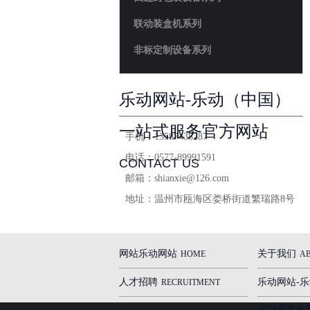
联动装盒机系列
非标定制设备系列
乐动网站-乐动（中国）
一站式服务官方网站
手机：
13587438287
电话：
0577-89991591
CONTACT US
邮箱：
shianxie@126.com
地址：
温州市瓯海区娄桥街道繁瑞路8号
网站乐动网站
关于我们
HOME
A
人才招聘
乐动网站-
RECRUITMENT
式服务官方