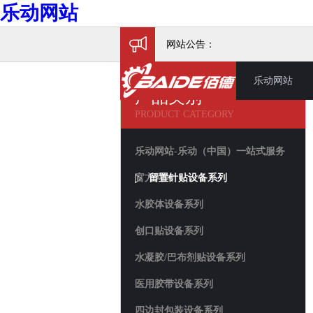
乐动网站
网站公告：
乐动网站
产品类别
PRODUCT CATEGORY
乐动网站-乐动（中国）一站式服务
官方网站
留置针贴设备系列
水胶体设备系列
创口贴设备系列
水凝胶/巴布剂贴设备系列
医用胶带设备系列
四边封包装设备系列