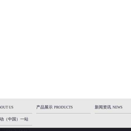
产品展示
新闻资讯
BOUT US
PRODUCTS
NEWS
乐动（中国）一站
网站