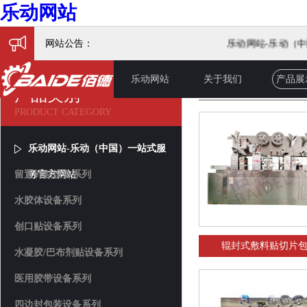
乐动网站
网站公告：
乐动网站-乐动（中
乐动网站
关于我们
产品展
产品展示
产品类别
PRODUCT CATEGORY
乐动网站-乐动（中国）一站式服
留置针贴设备系列
务官方网站
水胶体设备系列
创口贴设备系列
辊封式敷料贴切片
水凝胶/巴布剂贴设备系列
医用胶带设备系列
四边封包装设备系列